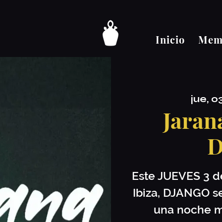
Inicio
Memb
jue, 0
Jaran
D
Este JUEVES 3 de
Ibiza, DJANGO s
una noche m