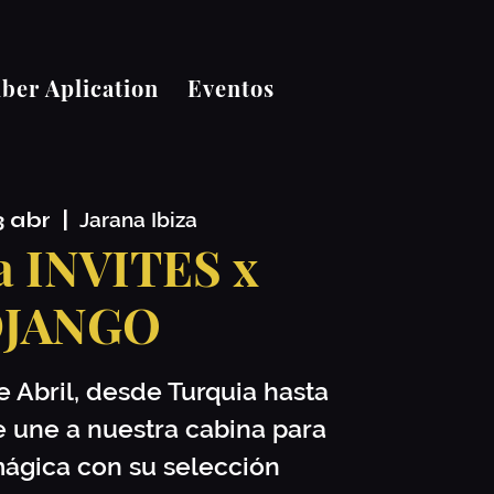
er Aplication
Eventos
3 abr
  |  
Jarana Ibiza
a INVITES x
JANGO
 Abril, desde Turquia hasta
e une a nuestra cabina para
ágica con su selección