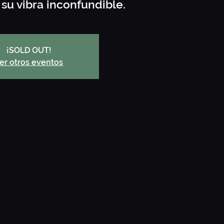
su vibra inconfundible.
¡SOLD OUT!
er otros eventos