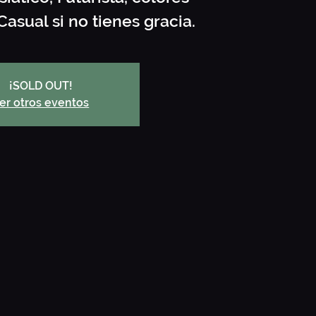
asual si no tienes gracia.
¡SOLD OUT!
er otros eventos