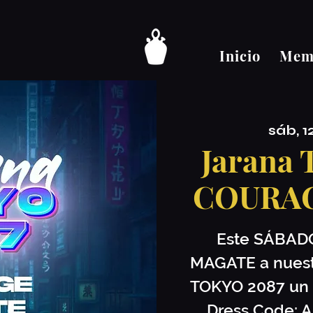
Inicio
Memb
sáb, 1
Jarana
COURA
Este SÁBAD
MAGATE a nuestr
TOKYO 2087 un 
Dress Code: As