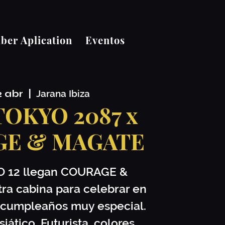
er Aplication
Eventos
2 abr
  |  
Jarana Ibiza
 TOKYO 2087 x
GE & MAGATE
O 12 llegan COURAGE &
a cabina para celebrar en
cumpleaños muy especial.
iático, Futurista, colores