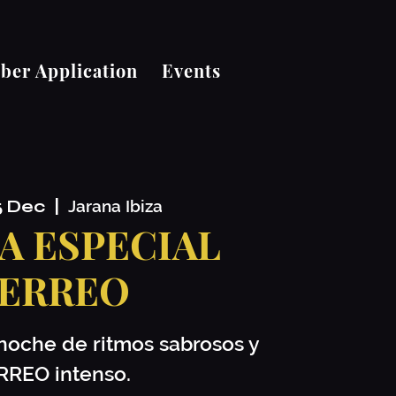
er Application
Events
5 Dec
  |  
Jarana Ibiza
A ESPECIAL
ERREO
 noche de ritmos sabrosos y
RREO intenso.